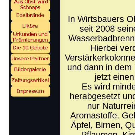
In Wirtsbauers O
seit 2008 sein
Wasserbadbrenner
Hierbei ver
Verstärkerkolonne
und dann in dem R
jetzt eine
Es wird minde
herabgesetzt und
nur Naturrei
Aromastoffe. Ge
Äpfel, Birnen, Q
Pflaumen, Kir