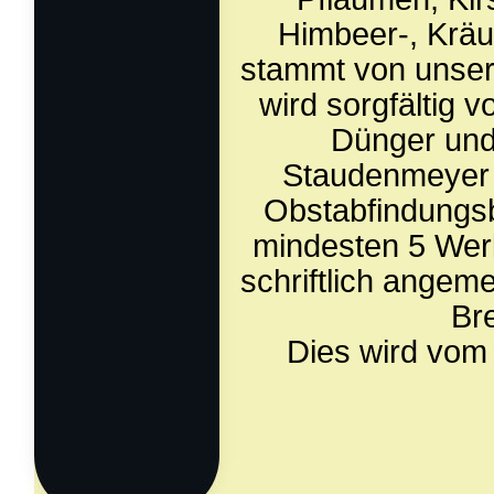
Himbeer-
, Krä
stammt von unsere
wird sorgfältig 
Dünger und
Staudenmeyer w
Obstabfindungsb
mindesten 5 Werk
schriftlich ange
Br
Dies wird vom 